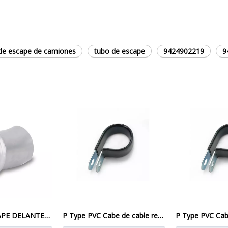
de escape de camiones
tubo de escape
9424902219
9
TUBO DE ESCAPE DELANTERO 5010626109 NUEVO Para CAMIONES 1626097
P Type PVC Cabe de cable recubierto Mayorista