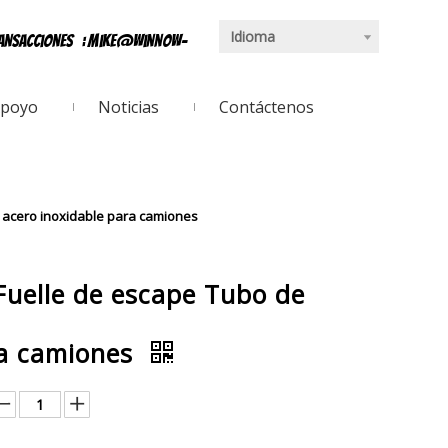
Idioma
ransacciones
:
mike@winnow-
poyo
Noticias
Contáctenos
 acero inoxidable para camiones
elle de escape Tubo de
ra camiones