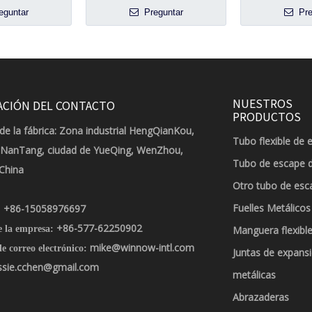
eguntar
Preguntar
Pre
NUESTROS
ACIÓN DEL CONTACTO
PRODUCTOS
de la fábrica: Zona industrial HengQianKou,
Tubo flexible de 
 NanTang, ciudad de YueQing, WenZhou,
Tubo de escape 
 China
Otro tubo de esc
Fuelles Metálicos
+86-15058976697
:
+86-577-62250902
e la empresa:
Manguera flexible
mike@winnow-intl.com
e correo electrónico:
Juntas de expans
ssie.cchen@gmail.com
metálicas
Abrazaderas