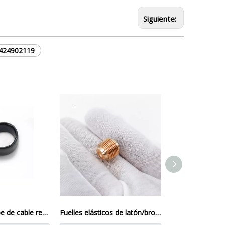
Siguiente:
424902119
P Type PVC Cabe de cable recubierto Mayorista
Fuelles elásticos de latón/bronce estañado/acero inoxidable