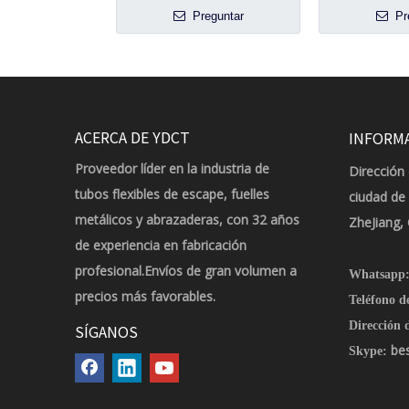
Preguntar
Pr
ACERCA DE YDCT
INFORM
Proveedor líder en la industria de
Dirección 
tubos flexibles de escape, fuelles
ciudad de
metálicos y abrazaderas, con 32 años
ZheJiang,
de experiencia en fabricación
profesional.Envíos de gran volumen a
Whatsapp
precios más favorables.
Teléfono d
Dirección d
SÍGANOS
be
Skype: