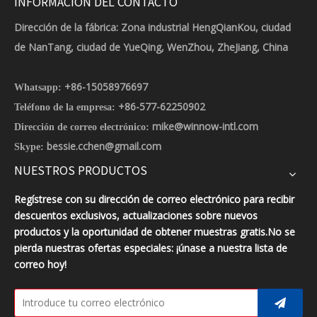
INFORMACIÓN DEL CONTACTO
Dirección de la fábrica: Zona industrial HengQianKou, ciudad
de NanTang, ciudad de YueQing, WenZhou, ZheJiang, China
+86-15058976697
Whatsapp:
+86-577-62250902
Teléfono de la empresa:
mike@winnow-intl.com
Dirección de correo electrónico:
bessie.cchen@gmail.com
Skype:
NUESTROS PRODUCTOS
Regístrese con su dirección de correo electrónico para recibir
descuentos exclusivos, actualizaciones sobre nuevos
productos y la oportunidad de obtener muestras gratis.No se
pierda nuestras ofertas especiales: ¡únase a nuestra lista de
correo hoy!