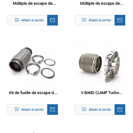
Múltiple de escape de
Múltiple de escape de
rendimiento para GMC
acero inoxidable para
Sonoma 94-04
modelos BMW E30
Añadir al carrito
Añadir al carrito
Kit de fuelle de escape de
V BAND CLAMP Turbo
servicio pesado para
Bellows Kit
camiones comerciales
Añadir al carrito
Añadir al carrito