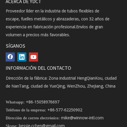
ACERCA DE YDCT
Proveedor líder en la industria de tubos flexibles de
escape, fuelles metálicos y abrazaderas, con 32 años de
experiencia en fabricación profesional.Envíos de gran
volumen a precios más favorables.
SÍGANOS
INFORMACIÓN DEL CONTACTO
Dirección de la fábrica: Zona industrial HengQianKou, ciudad
de NanTang, ciudad de YueQing, WenZhou, ZheJiang, China
+86-15058976697
Whatsapp:
+86-577-62250902
Teléfono de la empresa:
mike@winnow-intl.com
Dirección de correo electrónico:
bessie.cchen@gmail.com
Skype: