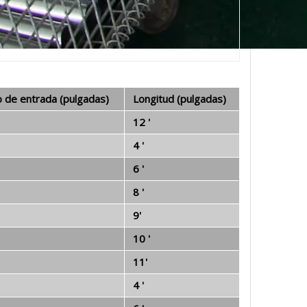
 de entrada (pulgadas)
Longitud (pulgadas)
12 '
4 '
6 '
8 '
9'
10 '
11'
4 '