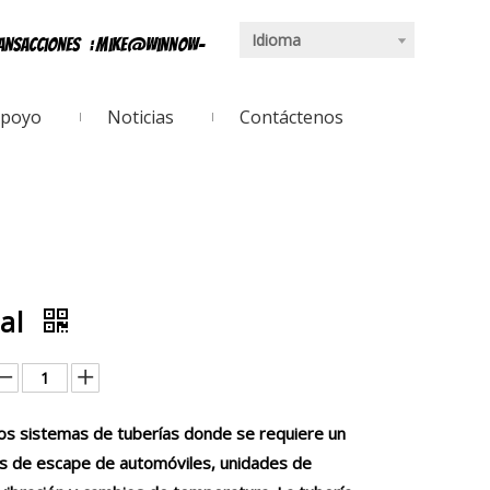
Idioma
ransacciones
:
mike@winnow-
poyo
Noticias
Contáctenos
sal
tros sistemas de tuberías donde se requiere un
tos de escape de automóviles, unidades de