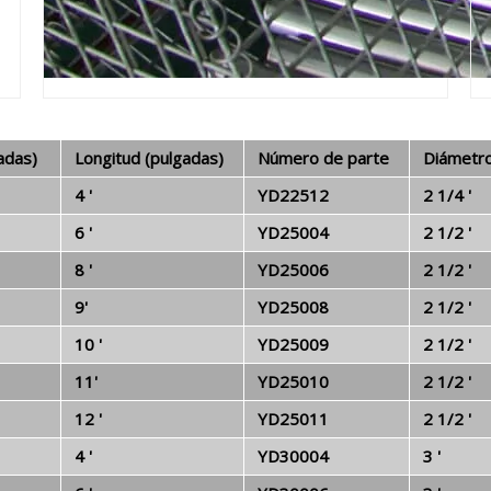
adas)
Longitud (pulgadas)
Número de parte
Diámetro
4 '
YD22512
2 1/4 '
6 '
YD25004
2 1/2 '
8 '
YD25006
2 1/2 '
9'
YD25008
2 1/2 '
10 '
YD25009
2 1/2 '
11'
YD25010
2 1/2 '
12 '
YD25011
2 1/2 '
4 '
YD30004
3 '