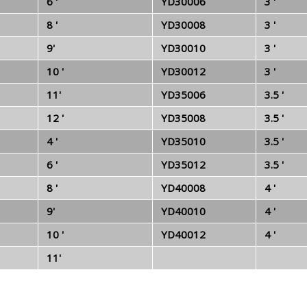
6 '
YD30006
3 '
8 '
YD30008
3 '
9'
YD30010
3 '
10 '
YD30012
3 '
11'
YD35006
3.5 '
12 '
YD35008
3.5 '
4 '
YD35010
3.5 '
6 '
YD35012
3.5 '
8 '
YD40008
4 '
9'
YD40010
4 '
10 '
YD40012
4 '
11'