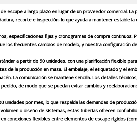
e escape a largo plazo en lugar de un proveedor comercial. La p
adura, recorte e inspección, lo que ayuda a mantener estable la 
s, especificaciones fijas y cronogramas de compra continuos. Par
que los frecuentes cambios de modelo, y nuestra configuración d
ndar a partir de 50 unidades, con una planificación flexible par
es de la producción en masa. El embalaje, el etiquetado y el emb
cén. La comunicación se mantiene sencilla. Los detalles técnicos, l
el pedido, de modo que se puedan evitar cambios y reelaboracion
000 unidades por mes, lo que respalda las demandas de producci
lumen o diseño de sistemas, estas tuberías ofrecen confiabilidad 
eren conexiones flexibles entre elementos de escape rígidos (co