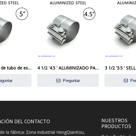
5 'Capacitación de tubo de escape de la junta de vuelta de acero aluminizado de acero preformado
4 1/2 '4.5 ' ALUMINIZADO PASO DE ANTAJE DE ACTURA DE ACTA 4.5 'OD TO 4.50 ' ID
eguntar
Preguntar
Pre
NUESTROS
ACIÓN DEL CONTACTO
PRODUCTOS
de la fábrica: Zona industrial HengQianKou,