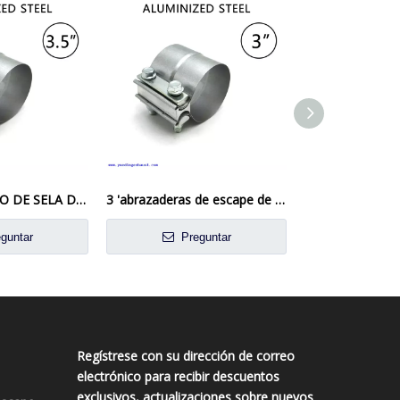
3 1/2 '3.5 ' SELLO DE SELA DE SELLO DE ESCARA
3 'abrazaderas de escape de la vuelta de acero aluminizado
guntar
Preguntar
Preg
Regístrese con su dirección de correo
electrónico para recibir descuentos
exclusivos, actualizaciones sobre nuevos