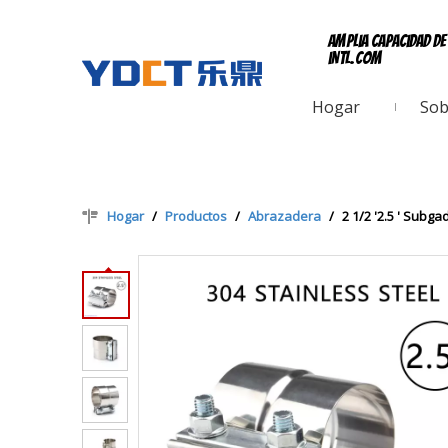
Amplia capacidad d
intl.com
Hogar
Sob
Hogar
/
Productos
/
Abrazadera
/
2 1/2 '2.5 ' Subg