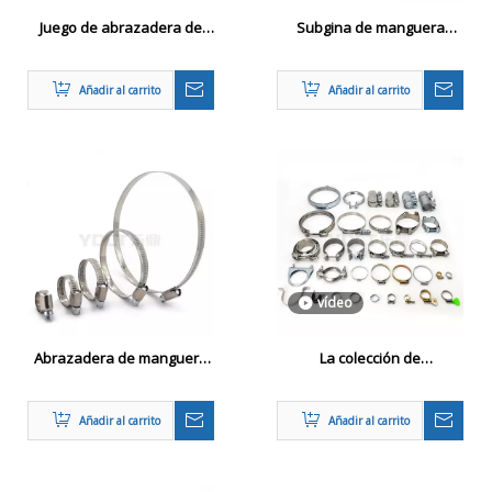
Juego de abrazadera de
Subgina de manguera
manguera de bricolaje de
británica de acero
acero inoxidable ajustable
inoxidable
Añadir al carrito
Añadir al carrito
vídeo
Abrazadera de manguera
La colección de
de estilo alemán resistente
abrazaderas de manguera
al óxido
comunes
Añadir al carrito
Añadir al carrito