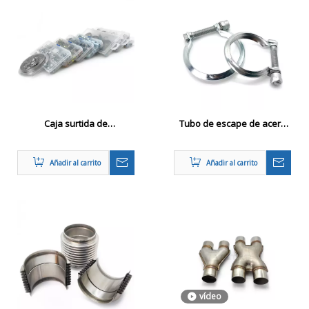
Caja surtida de
Tubo de escape de acero
abrazaderas de manguera
inoxidable o abrazadera
personalizadas para
Citroen OE 171352 171353
Añadir al carrito
Añadir al carrito
suministro al por mayor y
171367
OEM
vídeo