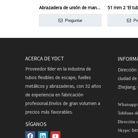
Abrazadera de unión de manguito de conector de tubo de escape de 2 '50mm x 80mm
Preguntar
Pr
ACERCA DE YDCT
INFORM
Proveedor líder en la industria de
Dirección 
tubos flexibles de escape, fuelles
ciudad de
metálicos y abrazaderas, con 32 años
ZheJiang,
de experiencia en fabricación
profesional.Envíos de gran volumen a
Whatsapp
precios más favorables.
Teléfono d
Dirección d
SÍGANOS
be
Skype: