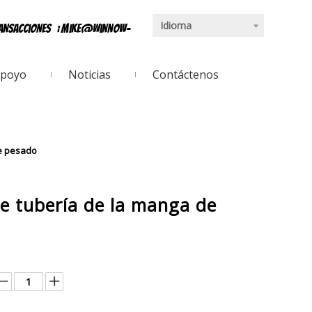
Idioma
ransacciones
:
mike@winnow-
poyo
Noticias
Contáctenos
pe pesado
e tubería de la manga de