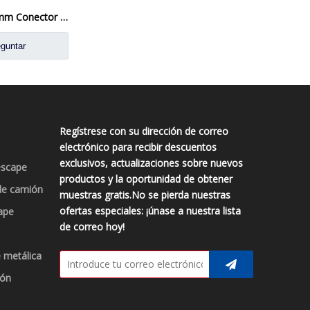
2 '51 mm x 90 mm Conector de tubo de escape Manga de servicio pesado carpinero de tubo de doble abrazadera
guntar
Regístrese con su dirección de correo
electrónico para recibir descuentos
exclusivos, actualizaciones sobre nuevos
escape
productos y la oportunidad de obtener
de camión
muestras gratis.No se pierda nuestras
ofertas especiales: ¡únase a nuestra lista
ape
de correo hoy!
 metálica
ión