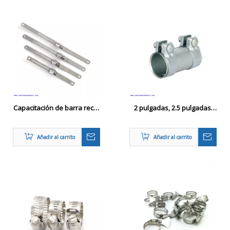
Capacitación de barra recta
2 pulgadas, 2.5 pulgadas,
de equipo de gusano de
emisión de gases de
tipo americano ajustable
escape de 3.0 pulgadas
Añadir al carrito
Añadir al carrito
Multi -size de acero
inoxidable de acero
inoxidable Catback Pipe
Band Band