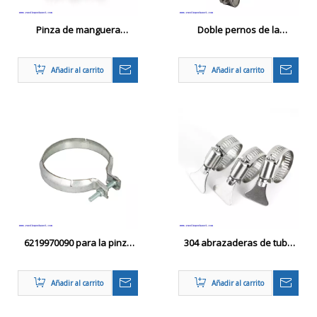
Pinza de manguera
Doble pernos de la
industrial reforzada con
manguera de la manguera
metal
de servicio pesado
Añadir al carrito
Añadir al carrito
6219970090 para la pinza
304 abrazaderas de tubo
del sistema de escape
de tubo de mariposa de
acero inoxidable de acero
Añadir al carrito
Añadir al carrito
inoxidable abrazaderas de
manguera de engranaje de
gusano