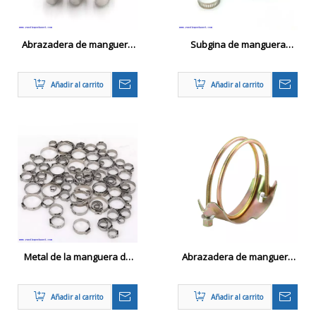
Abrazadera de manguera
Subgina de manguera
industrial hidráulica
profesional de aceros
galvanizada
inoxidables para tuberías
Añadir al carrito
Añadir al carrito
de PVC
Metal de la manguera de
Abrazadera de manguera
tubería de un solo anillo
de doble perno espiral
Añadir al carrito
Añadir al carrito