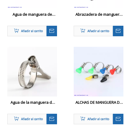
Agua de manguera de
Abrazadera de manguera
radiador ajustable aceros
de tubería reforzada
inoxidables
Añadir al carrito
Añadir al carrito
Agua de la manguera de
ALCHAS DE MANGUERA DE
tubería ajustable aceros
MANEJA DE MANTEFLA (tipo
inoxidables
alemán) - 9 mm
Añadir al carrito
Añadir al carrito