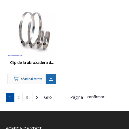
Clip de la abrazadera de
manguera de tipo alemana
clip ajustable de la
Añadir al carrito
manguera de engranaje de
gusano
confirmar
Giro
Página
1
2
3
ACERCA DE YDCT