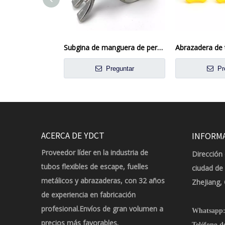
Subgina de manguera de perno T-Bolt de acero inoxidable de liberación rápida
Preguntar
Pr
ACERCA DE YDCT
INFORM
Proveedor líder en la industria de
Dirección 
tubos flexibles de escape, fuelles
ciudad de
metálicos y abrazaderas, con 32 años
ZheJiang,
de experiencia en fabricación
profesional.Envíos de gran volumen a
Whatsapp
precios más favorables.
Teléfono d