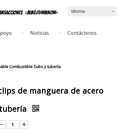
Idioma
ransacciones
:
mike@winnow-
poyo
Noticias
Contáctenos
dable Combustible Subs y tubería
clips de manguera de acero
 tubería