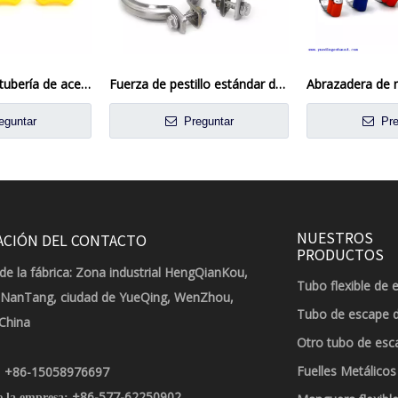
Abrazadera de tubería de acero inoxidable de estilo americano con mango de plástico
Fuerza de pestillo estándar de fuerza de sujeción y rayos rápidos VBAND CLAMP KIT INOX ESCAPE V BAND / VIAJE DE ESCAPA DE BANDA
eguntar
Preguntar
Pre
NUESTROS
ACIÓN DEL CONTACTO
PRODUCTOS
de la fábrica: Zona industrial HengQianKou,
Tubo flexible de 
 NanTang, ciudad de YueQing, WenZhou,
Tubo de escape 
 China
Otro tubo de esc
Fuelles Metálicos
+86-15058976697
:
+86-577-62250902
e la empresa: