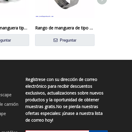
Abrazadera de manguera tipo británico con carcasa de tubo
Rango de manguera de tipo de tamaño ajustable de tamaño americano
guntar
Preguntar
Preg
Regístrese con su dirección de correo
electrónico para recibir descuentos
exclusivos, actualizaciones sobre nuevos
escape
productos y la oportunidad de obtener
de camión
muestras gratis.No se pierda nuestras
ofertas especiales: ¡únase a nuestra lista
ape
de correo hoy!