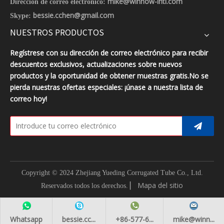
mike@winnow-intl.com
Dirección de correo electrónico:
bessie.cchen@gmail.com
Skype:
NUESTROS PRODUCTOS
Regístrese con su dirección de correo electrónico para recibir
descuentos exclusivos, actualizaciones sobre nuevos
productos y la oportunidad de obtener muestras gratis.No se
pierda nuestras ofertas especiales: ¡únase a nuestra lista de
correo hoy!
Copyright © 2024 Zhejiang Yueding Corrugated Tube Co., Ltd.
▏
Mapa del sitio
Reservados todos los derechos.
Whatsapp
bessie.cc...
+86-577-6...
mike@winn...