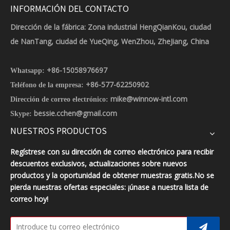
INFORMACIÓN DEL CONTACTO
Dirección de la fábrica: Zona industrial HengQianKou, ciudad
de NanTang, ciudad de YueQing, WenZhou, ZheJiang, China
+86-15058976697
Whatsapp:
+86-577-62250902
Teléfono de la empresa:
mike@winnow-intl.com
Dirección de correo electrónico:
bessie.cchen@gmail.com
Skype:
NUESTROS PRODUCTOS
Regístrese con su dirección de correo electrónico para recibir
descuentos exclusivos, actualizaciones sobre nuevos
productos y la oportunidad de obtener muestras gratis.No se
pierda nuestras ofertas especiales: ¡únase a nuestra lista de
correo hoy!