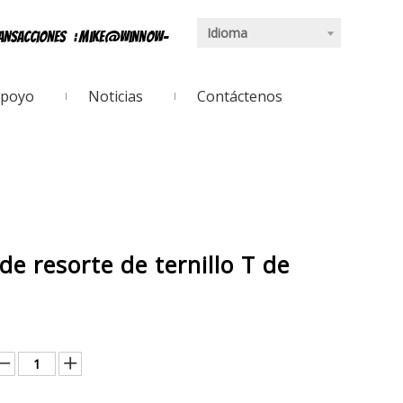
Idioma
ransacciones
:
mike@winnow-
poyo
Noticias
Contáctenos
 resorte de ternillo T de