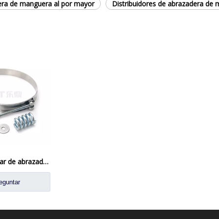
ra de manguera al por mayor
Distribuidores de abrazadera de
Servicio estándar de abrazadera cargada de resorte T-perno con un pequeño resorte
eguntar