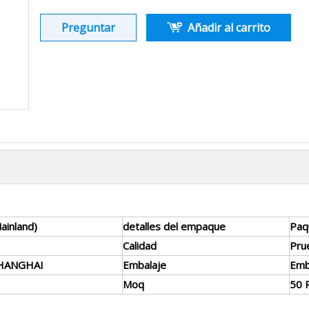
Preguntar
Añadir al carrito
ainland)
detalles del empaque
Paq
Calidad
Pru
SHANGHAI
Embalaje
Emb
Moq
50 