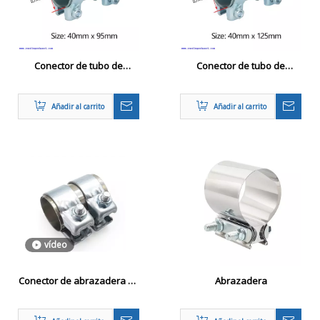
Conector de tubo de
Conector de tubo de
escape 40 mm x 95 mm
escape de alta resistencia
Junta de abrazadera de
de 40 x 125 mm Conector de
Añadir al carrito
Añadir al carrito
tubo de manga pesada
manga Adaptador de tubo
de abrazadera doble
vídeo
Conector de abrazadera de
Abrazadera
manga de tubo de escape
de alta resistencia