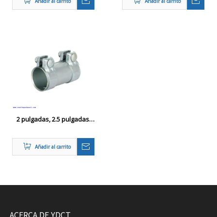
Añadir al carrito
Añadir al carrito
2 pulgadas, 2.5 pulgadas,
emisión de gases de
escape de 3.0 pulgadas
Añadir al carrito
Multi -size de acero
inoxidable de acero
inoxidable Catback Pipe
Band Band
ACERCA DE YDCT