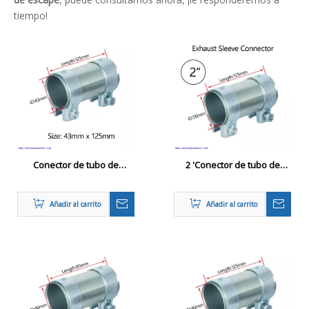
tiempo!
Conector de tubo de
2 'Conector de tubo de
escape de 43 mm 125
escape Manga pesada
Conector de doble
Adaptador de tubo de
Añadir al carrito
Añadir al carrito
abrazadera Tubo de
doble abrazadera
manga de acero inoxidable
de acero inoxidable