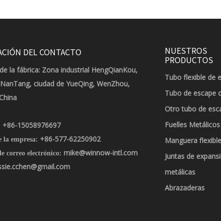
NUESTROS
ACIÓN DEL CONTACTO
PRODUCTOS
de la fábrica: Zona industrial HengQianKou,
Tubo flexible de 
 NanTang, ciudad de YueQing, WenZhou,
Tubo de escape 
 China
Otro tubo de esc
Fuelles Metálicos
+86-15058976697
:
+86-577-62250902
e la empresa:
Manguera flexible
mike@winnow-intl.com
e correo electrónico:
Juntas de expans
ssie.cchen@gmail.com
metálicas
Abrazaderas