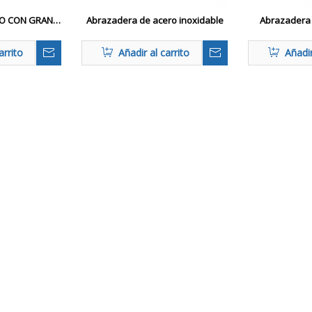
LO CON GRAN
Abrazadera de acero inoxidable
Abrazadera
ERA CARGADA
doble p
RO
arrito
Añadir al carrito
Añadir