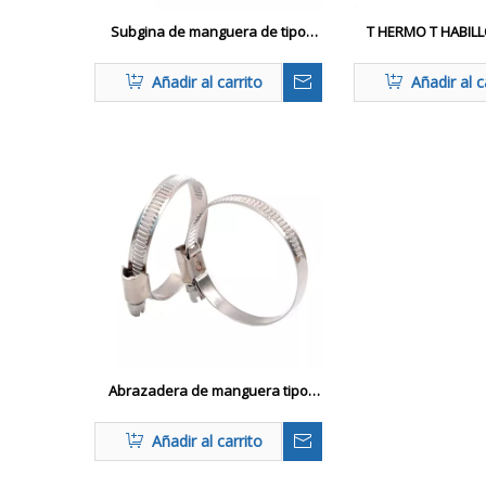
Subgina de manguera de tipo
T HERMO T HABIL
alemán
CENTRA DE MANGU
DE SEC
Añadir al carrito
Añadir al c
Abrazadera de manguera tipo
Alemania
Añadir al carrito