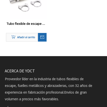
Tubo flexible de escape de
acero inoxidable
automático con abrazadera
Añadir al carrito
en forma de U
ACERCA DE YDCT
Proveedor líder en la industria de tubos flexibles de
escape, fuelles metálicos y abrazaderas, con 32 años de
experiencia en fabricación profesional.Envíos de gran
volumen a precios más favorables.