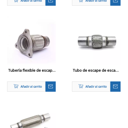
Añadir al carrito
Añadir al carrito
brida
a juego
Tubería flexible de escape
Tubo de escape de escape
con brida triangular
de acero inoxidable para
automóvil Tubo de
Añadir al carrito
Añadir al carrito
reparación de juntas
flexibles de soldadura
57x254 mm