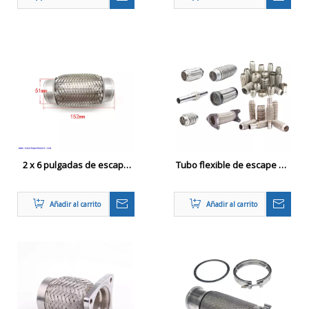
trenzado
2 x 6 pulgadas de escape
Tubo flexible de escape de
de acero inoxidable
acero inoxidable
soldadura de tubo
automático
Añadir al carrito
Añadir al carrito
corrugado a continuación
en la instalación