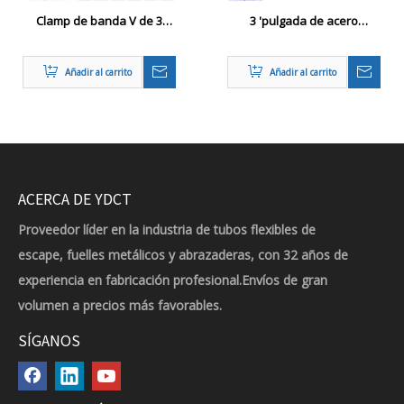
Clamp de banda V de 3
3 'pulgada de acero
pulgadas con bridas de
inoxidable #304 V Banda
acero inoxidable: perfectos
Vban Clamp con 2 salidas
Añadir al carrito
Añadir al carrito
para turbo, bajas, sistemas
turbo de brida
de escape - 3 pulgadas
VBAND SS, kit de brida de
banda V
ACERCA DE YDCT
Proveedor líder en la industria de tubos flexibles de
escape, fuelles metálicos y abrazaderas, con 32 años de
experiencia en fabricación profesional.Envíos de gran
volumen a precios más favorables.
SÍGANOS