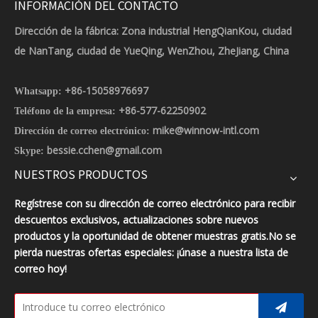
INFORMACIÓN DEL CONTACTO
Dirección de la fábrica: Zona industrial HengQianKou, ciudad
de NanTang, ciudad de YueQing, WenZhou, ZheJiang, China
+86-15058976697
Whatsapp:
+86-577-62250902
Teléfono de la empresa:
mike@winnow-intl.com
Dirección de correo electrónico:
bessie.cchen@gmail.com
Skype:
NUESTROS PRODUCTOS
Regístrese con su dirección de correo electrónico para recibir
descuentos exclusivos, actualizaciones sobre nuevos
productos y la oportunidad de obtener muestras gratis.No se
pierda nuestras ofertas especiales: ¡únase a nuestra lista de
correo hoy!