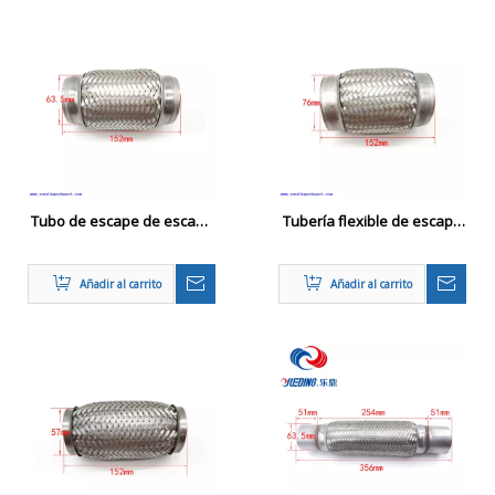
x 7.8 ' l
Tubo de escape de escape
Tubería flexible de escape
de acero inoxidable de
acero inoxidable trenza
automóvil Tubo de
doble tren flexible
Añadir al carrito
Añadir al carrito
reparación de juntas
universal duradero
flexibles de soldadura
63.5x152 mm con
incrustación