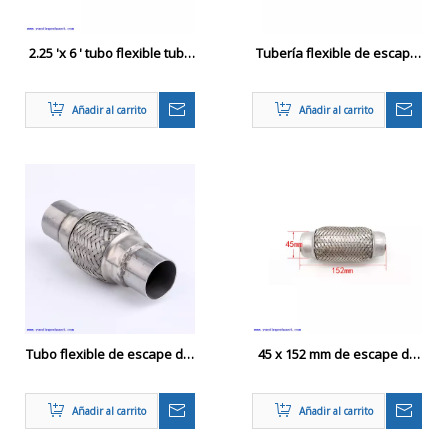
2.25 'x 6 ' tubo flexible tubo
Tubería flexible de escape
flexible tubo de acero
63.5x356mm tubo de junta
inoxidable de servicio
flexible corrugada de acero
Añadir al carrito
Añadir al carrito
pesado personalizado con
inoxidable universal con
enclavamiento
pezón
Tubo flexible de escape del
45 x 152 mm de escape de
automóvil con tubo de
automóvil tubería flexible
extensión
de acero inoxidable
Añadir al carrito
Añadir al carrito
conector flexible de trenza
doble