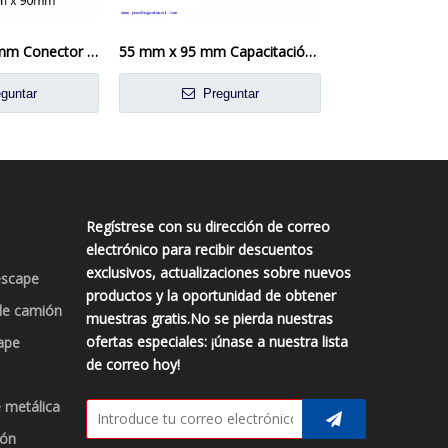
2 '51 mm x 90 mm Conector de tubo de escape Manga de servicio pesado carpinero de tubo de doble abrazadera
55 mm x 95 mm Capacitación de tubería de la manga de escape pesado
guntar
Preguntar
Preg
Regístrese con su dirección de correo
electrónico para recibir descuentos
exclusivos, actualizaciones sobre nuevos
escape
productos y la oportunidad de obtener
de camión
muestras gratis.No se pierda nuestras
ofertas especiales: ¡únase a nuestra lista
ape
de correo hoy!
 metálica
ión