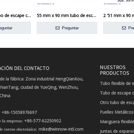
51 mm 2 'El tubo de escape conector de la manga del tubo del tubo de abrazadera doble
55 mm x 90 mm tubo de escape acoplador acoplador de escape de escape de la abrazadera
eguntar
Preguntar
Pre
NUESTROS
ACIÓN DEL CONTACTO
PRODUCTOS
de la fábrica: Zona industrial HengQianKou,
Tubo flexible de 
 NanTang, ciudad de YueQing, WenZhou,
Tubo de escape 
 China
Otro tubo de esc
Fuelles Metálicos
+86-15058976697
:
+86-577-62250902
e la empresa:
Manguera flexible
mike@winnow-intl.com
e correo electrónico:
Juntas de expans