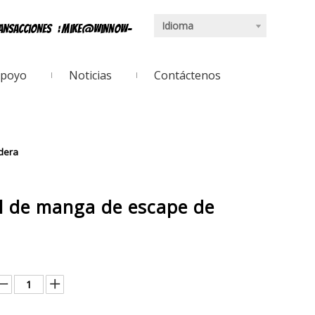
Idioma
ransacciones
:
mike@winnow-
poyo
Noticias
Contáctenos
dera
l de manga de escape de