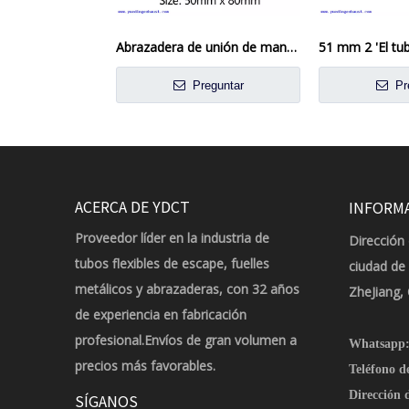
Abrazadera de unión de manguito de conector de tubo de escape de 2 '50mm x 80mm
Preguntar
Pr
ACERCA DE YDCT
INFORM
Proveedor líder en la industria de
Dirección 
tubos flexibles de escape, fuelles
ciudad de
metálicos y abrazaderas, con 32 años
ZheJiang,
de experiencia en fabricación
profesional.Envíos de gran volumen a
Whatsapp
precios más favorables.
Teléfono d
Dirección d
SÍGANOS