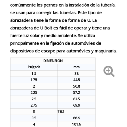
comúnmente los pernos en la instalación de la tubería,
se usan para corregir las tuberías. Este tipo de
abrazadera tiene la forma de forma de U. La
abrazadera de U Bolt es fácil de operar y tiene una
fuerte luz solar y medio ambiente. Se utiliza
principalmente en la fijación de automóviles de
dispositivos de escape para automóviles y maquinaria.
DIMENSIÓN
Pulgada
mm
1.5
38
1.75
44.5
2
50.8
2.25
57.2
2.5
63.5
2.75
69.9
3
76.2
3.5
88.9
4
101.6