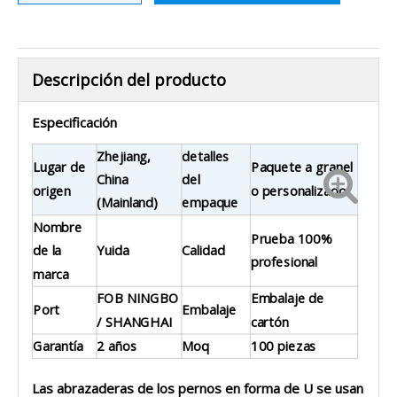
Descripción del producto
Especificación
Zhejiang,
detalles
Lugar de
Paquete a granel
China
del
origen
o personalizado
(Mainland)
empaque
Nombre
Prueba 100%
de la
Yuida
Calidad
profesional
marca
FOB NINGBO
Embalaje de
Port
Embalaje
/ SHANGHAI
cartón
Garantía
2 años
Moq
100 piezas
Las abrazaderas de los pernos en forma de U se usan