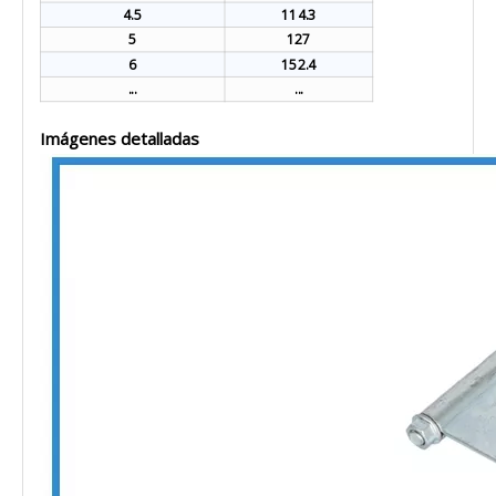
4.5
114.3
5
127
6
152.4
...
...
Imágenes detalladas