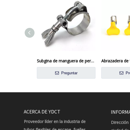
Subgina de manguera de perno T-Bolt de acero inoxidable de liberación rápida
Preguntar
Pr
ACERCA DE YDCT
INFORM
Proveedor líder en la industria de
Dirección 
tubos flexibles de escape, fuelles