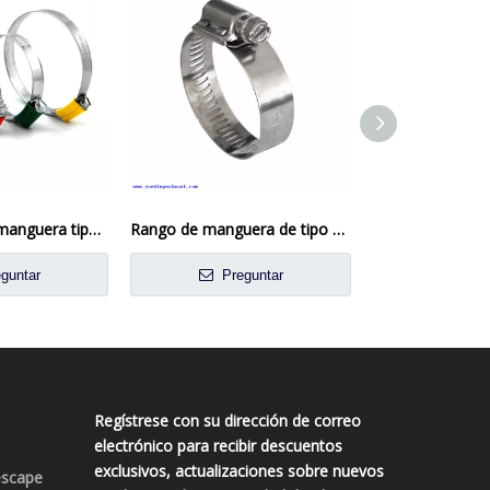
Abrazadera de manguera tipo británico con carcasa de tubo
Rango de manguera de tipo de tamaño ajustable de tamaño americano
guntar
Preguntar
Preg
Regístrese con su dirección de correo
electrónico para recibir descuentos
exclusivos, actualizaciones sobre nuevos
escape