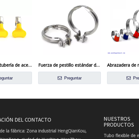
Abrazadera de tubería de acero inoxidable de estilo americano con mango de plástico
Fuerza de pestillo estándar de fuerza de sujeción y rayos rápidos VBAND CLAMP KIT INOX ESCAPE V BAND / VIAJE DE ESCAPA DE BANDA
eguntar
Preguntar
Pre
NUESTROS
ACIÓN DEL CONTACTO
PRODUCTOS
de la fábrica: Zona industrial HengQianKou,
Tubo flexible de 