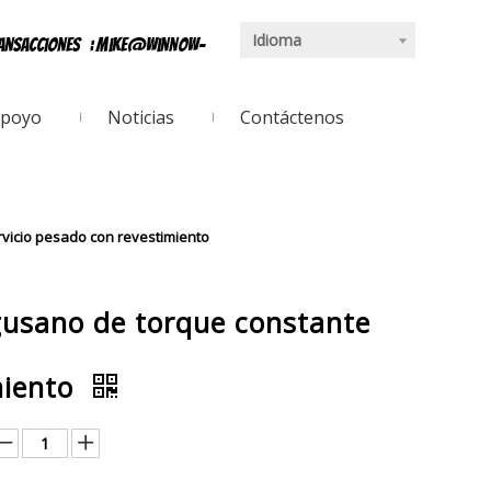
Idioma
ransacciones
:
mike@winnow-
poyo
Noticias
Contáctenos
vicio pesado con revestimiento
gusano de torque constante
miento