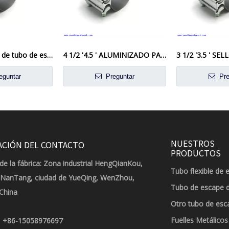
5 'Capacitación de tubo de escape de la junta de vuelta de acero aluminizado de acero preformado
4 1/2 '4.5 ' ALUMINIZADO PASO DE ANTAJE DE ACTURA DE ACTA 4.5 'OD TO 4.50 ' ID
eguntar
Preguntar
Pre
NUESTROS
ACIÓN DEL CONTACTO
PRODUCTOS
de la fábrica: Zona industrial HengQianKou,
Tubo flexible de 
 NanTang, ciudad de YueQing, WenZhou,
Tubo de escape 
 China
Otro tubo de esc
Fuelles Metálicos
+86-15058976697
: