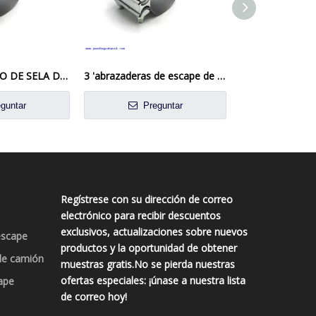
3 1/2 '3.5 ' SELLO DE SELA DE SELLO DE ESCARA
3 'abrazaderas de escape de la vuelta de acero aluminizado
guntar
Preguntar
Preg
Regístrese con su dirección de correo
electrónico para recibir descuentos
exclusivos, actualizaciones sobre nuevos
escape
productos y la oportunidad de obtener
de camión
muestras gratis.No se pierda nuestras
ofertas especiales: ¡únase a nuestra lista
ape
de correo hoy!