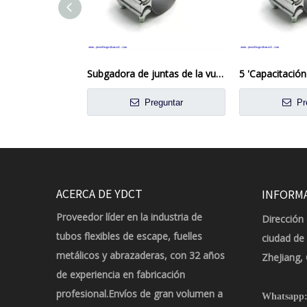
Subgadora de juntas de la vuelta de acero aluminizada de 6 pulgadas, abrazadera de banda de escape
Preguntar
Pr
ACERCA DE YDCT
INFORM
Proveedor líder en la industria de
Dirección 
tubos flexibles de escape, fuelles
ciudad de
metálicos y abrazaderas, con 32 años
ZheJiang,
de experiencia en fabricación
profesional.Envíos de gran volumen a
Whatsapp