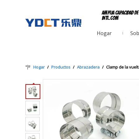
Amplia capacidad d
intl.com
Hogar
Sob
Hogar
/
Productos
/
Abrazadera
/
Clamp de la vuel