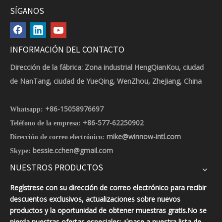
SÍGANOS
INFORMACIÓN DEL CONTACTO
Dirección de la fábrica: Zona industrial HengQianKou, ciudad
de NanTang, ciudad de YueQing, WenZhou, ZheJiang, China
+86-15058976697
Whatsapp:
+86-577-62250902
Teléfono de la empresa:
mike@winnow-intl.com
Dirección de correo electrónico:
bessie.cchen@gmail.com
Skype:
NUESTROS PRODUCTOS
Regístrese con su dirección de correo electrónico para recibir
descuentos exclusivos, actualizaciones sobre nuevos
productos y la oportunidad de obtener muestras gratis.No se
pierda nuestras ofertas especiales: ¡únase a nuestra lista de