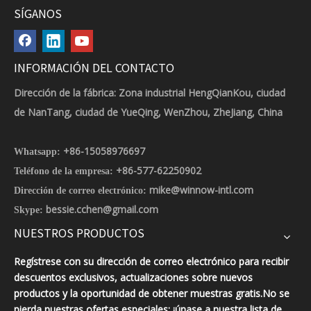
SÍGANOS
INFORMACIÓN DEL CONTACTO
Dirección de la fábrica: Zona industrial HengQianKou, ciudad
de NanTang, ciudad de YueQing, WenZhou, ZheJiang, China
+86-15058976697
Whatsapp:
+86-577-62250902
Teléfono de la empresa:
mike@winnow-intl.com
Dirección de correo electrónico:
bessie.cchen@gmail.com
Skype:
NUESTROS PRODUCTOS
Regístrese con su dirección de correo electrónico para recibir
descuentos exclusivos, actualizaciones sobre nuevos
productos y la oportunidad de obtener muestras gratis.No se
pierda nuestras ofertas especiales: ¡únase a nuestra lista de