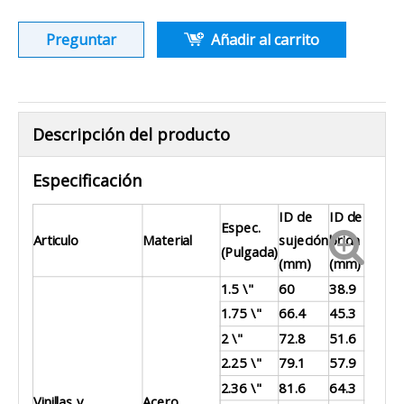
Preguntar
Añadir al carrito
Descripción del producto
Especificación
ID de
ID de
Espec.
Articulo
Material
sujeción
brida
(Pulgada)
(mm)
(mm)
1.5 \"
60
38.9
1.75 \"
66.4
45.3
2 \"
72.8
51.6
2.25 \"
79.1
57.9
2.36 \"
81.6
64.3
Vinillas v
Acero