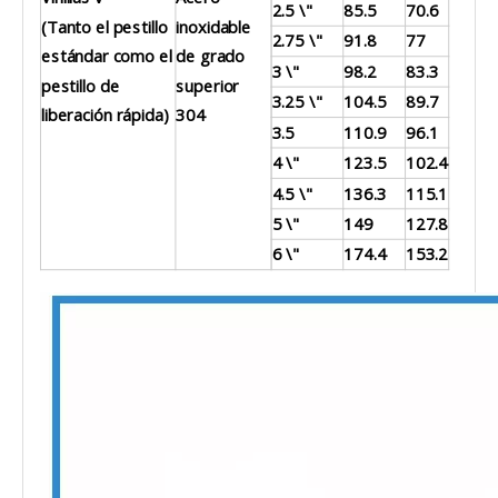
2.5 \"
85.5
70.6
(Tanto el pestillo
inoxidable
2.75 \"
91.8
77
estándar como el
de grado
3 \"
98.2
83.3
pestillo de
superior
3.25 \"
104.5
89.7
liberación rápida)
304
3.5
110.9
96.1
4 \"
123.5
102.4
4.5 \"
136.3
115.1
5 \"
149
127.8
6 \"
174.4
153.2