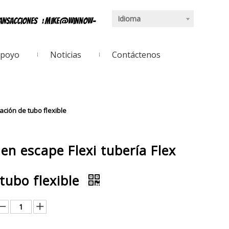
Idioma
ransacciones
:
mike@winnow-
poyo
Noticias
Contáctenos
ación de tubo flexible
n escape Flexi tubería Flex
tubo flexible