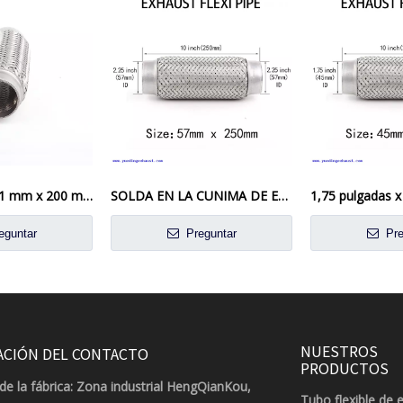
Soldadura de 51 mm x 200 mm en la tubería flexible de la tubería flexible de la junta flexible reparación del tubo flexible
SOLDA EN LA CUNIMA DE ESCAPA DE ESCAPE DE ACERO INOXIDABLE TUBO DE TUBO FLEXI 57 mm x 250 mm
eguntar
Preguntar
Pre
NUESTROS
ACIÓN DEL CONTACTO
PRODUCTOS
de la fábrica: Zona industrial HengQianKou,
Tubo flexible de 