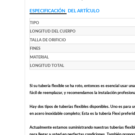
ESPECIFICACIÓN
DEL ARTÍCULO
TIPO
LONGITUD DEL CUERPO
TALLA DE ORIFICIO
FINES
MATERIAL
LONGITUD TOTAL
Si su tubería flexible se ha roto, entonces es esencial usar u
fácil de reemplazar, y recomendamos la instalación profesiona
Hay dos tipos de tuberías flexibles disponibles. Uno es para 
en acero inoxidable completo; Esta es la tubería Flexi prefer
Actualmente estamos suministrando nuestras tuberías flexibl
para llegar a usted en perfectas condiciones. También proporci