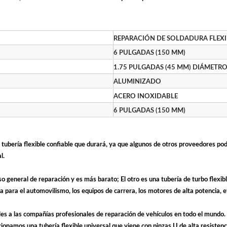
REPARACIÓN DE SOLDADURA FLEXI
6 PULGADAS (150 MM)
1.75 PULGADAS (45 MM) DIÁMETRO
ALUMINIZADO
ACERO INOXIDABLE
6 PULGADAS (150 MM)
na tubería flexible confiable que durará, ya que algunos de otros proveedores po
l.
uso general de reparación y es más barato; El otro es una tubería de turbo fle
ida para el automovilismo, los equipos de carrera, los motores de alta potencia
es a las compañías profesionales de reparación de vehículos en todo el mundo
onamos una tubería flexible universal que viene con pinzas U de alta resistenci