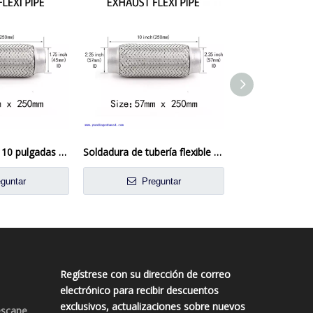
1,75 pulgadas x 10 pulgadas de soldadura en escape Flexi Tipe Junta Flex Junta Reparación de tubo flexible
Soldadura de tubería flexible de escape de 2,25 pulgadas x 10 pulgadas en reparación de tubo flexible de unión flexible
guntar
Preguntar
Preg
Regístrese con su dirección de correo
electrónico para recibir descuentos
exclusivos, actualizaciones sobre nuevos
escape