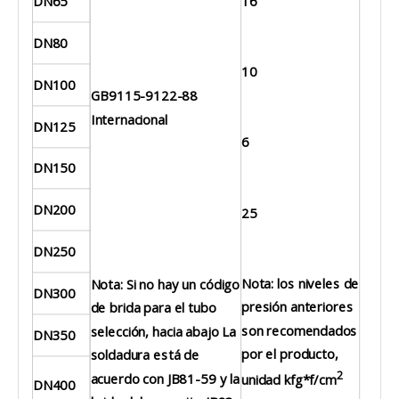
DN65
16
DN80
10
DN100
GB9115-9122-88
Internacional
DN125
6
DN150
DN200
25
DN250
Nota: los niveles de
Nota: Si no hay un código
DN300
presión anteriores
de brida para el tubo
son recomendados
selección, hacia abajo La
DN350
por el producto,
soldadura está de
2
acuerdo con JB81-59 y la
unidad kfg*f/cm
DN400