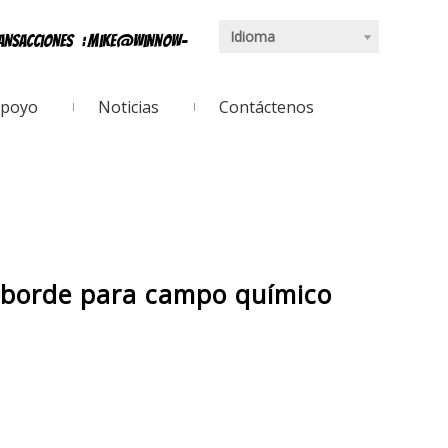
Idioma
ransacciones
:
mike@winnow-
poyo
Noticias
Contáctenos
 borde para campo químico