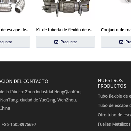
Tubería flexible de escape de acero inoxidable de 2.5 pulgadas para aplicaciones automotrices y de camiones
Kit de tubería de flexión de escape universal no soldado
eguntar
Preguntar
Pre
NUESTROS
ACIÓN DEL CONTACTO
PRODUCTOS
de la fábrica: Zona industrial HengQianKou,
Tubo flexible de 
 NanTang, ciudad de YueQing, WenZhou,
Tubo de escape 
 China
Otro tubo de esc
Fuelles Metálicos
+86-15058976697
: