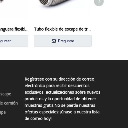
Conjunto de manguera flexible de acero inoxidable de alta resistencia
Tubo flexible de escape de trenza de malla delgada para automotriz
guntar
Preguntar
Preg
Regístrese con su dirección de correo
electrónico para recibir descuentos
exclusivos, actualizaciones sobre nuevos
escape
productos y la oportunidad de obtener
de camión
muestras gratis.No se pierda nuestras
ofertas especiales: ¡únase a nuestra lista
ape
de correo hoy!