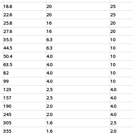
18.8
20
25
22.6
20
25
25.8
16
20
27.6
16
20
35.5
6.3
10
44.5
6.3
10
50.4
4.0
10
63.5
4.0
10
82
4.0
10
99
4.0
10
123
2.5
4.0
157
2.5
4.0
190
2.0
4.0
245
2.0
4.0
305
1.6
2.5
355
1.6
2.0