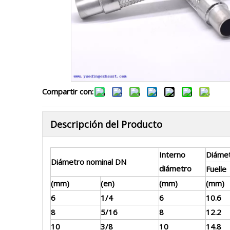
Compartir con:
Descripción del Producto
Interno
Diámet
Diámetro nominal DN
diámetro
Fuelle
(mm)
(en)
(mm)
(mm)
6
1/4
6
10.6
8
5/16
8
12.2
10
3/8
10
14.8