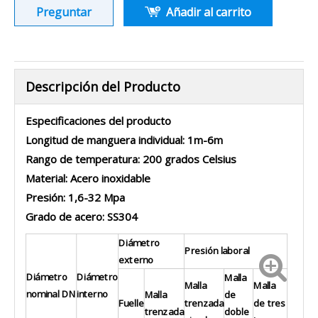
Preguntar
Añadir al carrito
Descripción del Producto
Especificaciones del producto
Longitud de manguera individual: 1m-6m
Rango de temperatura: 200 grados Celsius
Material: Acero inoxidable
Presión: 1,6-32 Mpa
Grado de acero: SS304
Diámetro
Presión laboral
externo
Diámetro
Diámetro
Malla
Malla
Malla
nominal DN
interno
Malla
de
Fuelle
trenzada
de tres
trenzada
doble