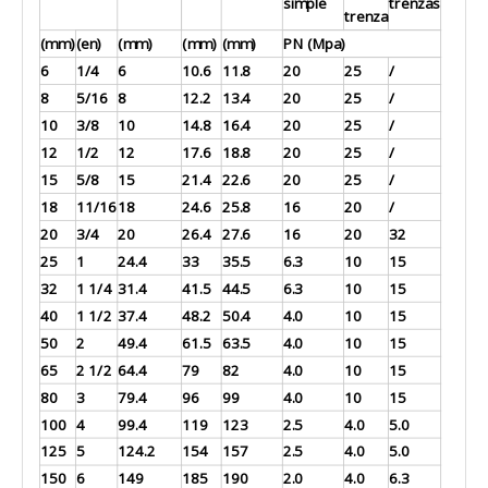
simple
trenzas
trenza
(mm)
(en)
(mm)
(mm)
(mm)
PN (Mpa)
6
1/4
6
10.6
11.8
20
25
/
8
5/16
8
12.2
13.4
20
25
/
10
3/8
10
14.8
16.4
20
25
/
12
1/2
12
17.6
18.8
20
25
/
15
5/8
15
21.4
22.6
20
25
/
18
11/16
18
24.6
25.8
16
20
/
20
3/4
20
26.4
27.6
16
20
32
25
1
24.4
33
35.5
6.3
10
15
32
1 1/4
31.4
41.5
44.5
6.3
10
15
40
1 1/2
37.4
48.2
50.4
4.0
10
15
50
2
49.4
61.5
63.5
4.0
10
15
65
2 1/2
64.4
79
82
4.0
10
15
80
3
79.4
96
99
4.0
10
15
100
4
99.4
119
123
2.5
4.0
5.0
125
5
124.2
154
157
2.5
4.0
5.0
150
6
149
185
190
2.0
4.0
6.3