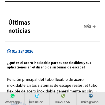
Últimas
MÁS
noticias
01/ 13/ 2026
¿Qué es el acero inoxidable para tubos flexibles y sus
aplicaciones en el diseño de sistemas de escape?
Función principal del tubo flexible de acero
inoxidable En los sistemas de escape reales, el tubo
flexible de acero inoxidable generalmente no sirve
para cambiar el rendimiento del escape, sino que se
Whatsapp
bessie.cc...
+86-577-6...
mike@winn...
utiliza para solucionar un problema que existe
Leer Más