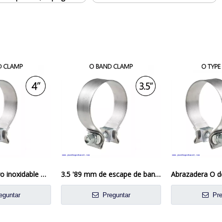
Sellado de acero inoxidable O Cinco de anillo para 4 'Tubo OD
3.5 '89 mm de escape de banda o abrazadera 304 acero inoxidable
eguntar
Preguntar
Pre