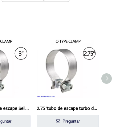
Abrazadera O de escape Sello de acero inoxidable para tubo de 3' OD
2.75 'tubo de escape turbo de acero inoxidable acusar o abrazadera
guntar
Preguntar
Preg