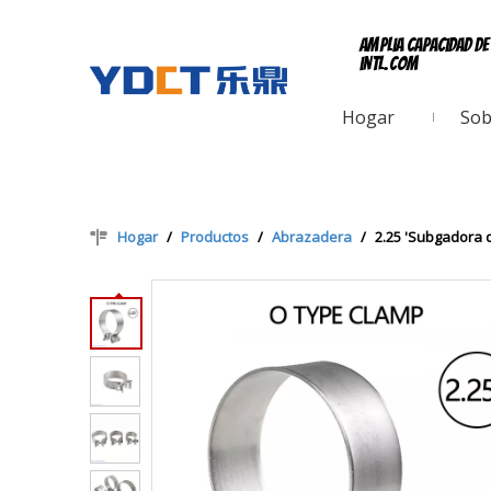
Amplia capacidad d
intl.com
Hogar
Sob
Hogar
/
Productos
/
Abrazadera
/
2.25 'Subgadora 