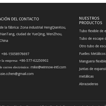
NUESTROS
ACIÓN DEL CONTACTO
PRODUCTOS
de la fábrica: Zona industrial HengQianKou,
Tubo flexible de 
 NanTang, ciudad de YueQing, WenZhou,
Tubo de escape 
 China
Otro tubo de esc
Fuelles Metálicos
+86-15058976697
:
+86-577-62250902
e la empresa:
Manguera flexible
mike@winnow-intl.com
e correo electrónico:
Juntas de expans
ssie.cchen@gmail.com
metálicas
Abrazaderas