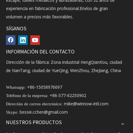
escape, fuelles metálicos y abrazaderas, con 32 años de
experiencia en fabricación profesional.Envíos de gran
volumen a precios más favorables.
SÍGANOS
INFORMACIÓN DEL CONTACTO
Dirección de la fábrica: Zona industrial HengQianKou, ciudad
de NanTang, ciudad de YueQing, WenZhou, ZheJiang, China
+86-15058976697
Whatsapp:
+86-577-62250902
Teléfono de la empresa:
mike@winnow-intl.com
Dirección de correo electrónico:
bessie.cchen@gmail.com
Skype:
NUESTROS PRODUCTOS