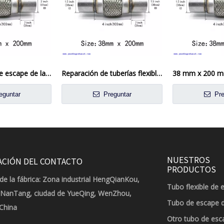
51 x 200 mm de escape de la junta del tubo flexible reparación de tuberías flexibles
Reparación de tuberías flexibles de un tubo de tubo flexible de escape de 1.5 x 8 pulgadas
eguntar
Preguntar
Pre
NUESTROS
ACIÓN DEL CONTACTO
PRODUCTOS
de la fábrica: Zona industrial HengQianKou,
Tubo flexible de 
 NanTang, ciudad de YueQing, WenZhou,
Tubo de escape 
 China
Otro tubo de esc