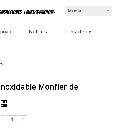
Idioma
ransacciones
:
mike@winnow-
poyo
Noticias
Contáctenos
es
inoxidable Monfler de