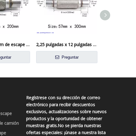
38 mm x 200 mm de escape flexi tubería flexible reparación de tubo flexible
2,25 pulgadas x 12 pulgadas de escape Flexi Flexi Junta flexible Reparación de tubo flexible
guntar
Preguntar
Preg
Regístrese con su dirección de correo
electrónico para recibir descuentos
exclusivos, actualizaciones sobre nuevos
escape
productos y la oportunidad de obtener
de camión
muestras gratis.No se pierda nuestras
ofertas especiales: ¡únase a nuestra lista
ape