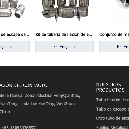
Tubería flexible de escape de acero inoxidable de 2.5 pulgadas para aplicaciones automotrices y de camiones
Kit de tubería de flexión de escape universal no soldado
eguntar
Preguntar
Pre
NUESTROS
ACIÓN DEL CONTACTO
PRODUCTOS
de la fábrica: Zona industrial HengQianKou,
Tubo flexible de 
 NanTang, ciudad de YueQing, WenZhou,
Tubo de escape 
 China
Otro tubo de esc
Fuelles Metálicos
+86-15058976697
: