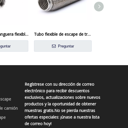
Conjunto de manguera flexible de acero inoxidable de alta resistencia
Tubo flexible de escape de trenza de malla delgada para automotriz
guntar
Preguntar
Preg
Regístrese con su dirección de correo
electrónico para recibir descuentos
exclusivos, actualizaciones sobre nuevos
escape
productos y la oportunidad de obtener
de camión
muestras gratis.No se pierda nuestras
ofertas especiales: ¡únase a nuestra lista
ape
de correo hoy!