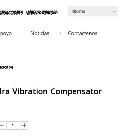
Idioma
ransacciones
:
mike@winnow-
poyo
Noticias
Contáctenos
 escape
ydra Vibration Compensator