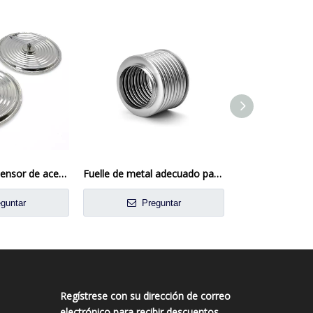
Diafragma del sensor de acero inoxidable
Fuelle de metal adecuado para válvulas
guntar
Preguntar
Preg
Regístrese con su dirección de correo
electrónico para recibir descuentos