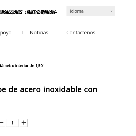
Idioma
ransacciones
:
mike@winnow-
poyo
Noticias
Contáctenos
iámetro interior de 1,50'
ape de acero inoxidable con